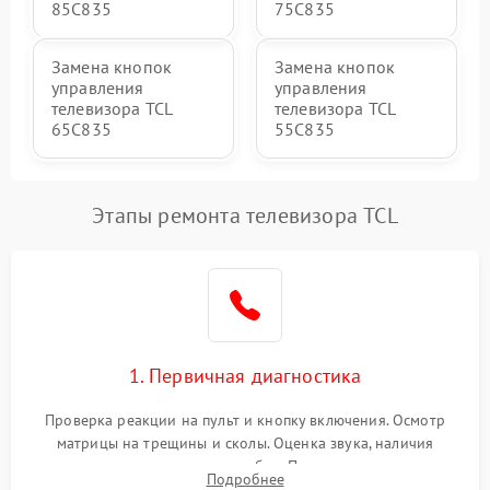
85C835
75C835
Замена кнопок
Замена кнопок
управления
управления
телевизора TCL
телевизора TCL
65C835
55C835
Этапы ремонта телевизора TCL
1. Первичная диагностика
Проверка реакции на пульт и кнопку включения. Осмотр
матрицы на трещины и сколы. Оценка звука, наличия
подсветки и индикаторов ошибок. Подключение тестовых
Подробнее
источников сигнала для выявления симптомов поломки.