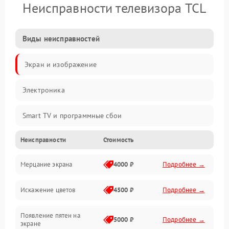
Неисправности телевизора TCL
Виды неисправностей
Экран и изображение
Электроника
Smart TV и программные сбои
Неисправности
Стоимость
Питание и запуск
Мерцание экрана
4000 ₽
Подробнее →
Подсветка и LED-модули
Искажение цветов
4500 ₽
Подробнее →
Звук и аудиосистема
Появление пятен на
Сигнал и приём каналов
5000 ₽
Подробнее →
экране