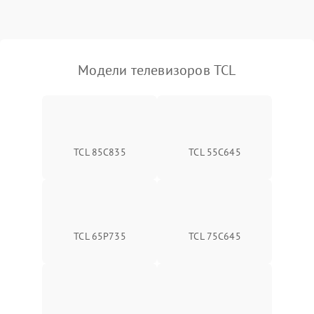
Модели телевизоров TCL
TCL 85C835
TCL 55C645
TCL 65P735
TCL 75C645