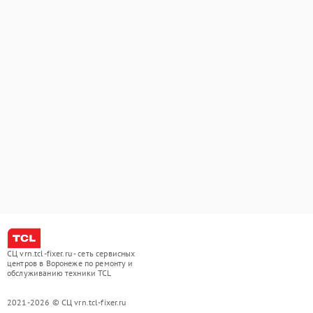
СЦ vrn.tcl-fixer.ru - сеть сервисных
центров в Воронеже по ремонту и
обслуживанию техники TCL
2021-2026 © СЦ vrn.tcl-fixer.ru