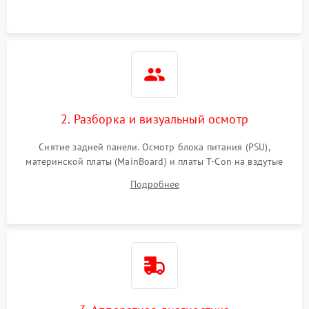
2. Разборка и визуальный осмотр
Снятие задней панели. Осмотр блока питания (PSU),
материнской платы (MainBoard) и платы T-Con на вздутые
конденсаторы, прогары, окисления и микротрещины.
Подробнее
Проверка надежности фиксации и целостности шлейфов.