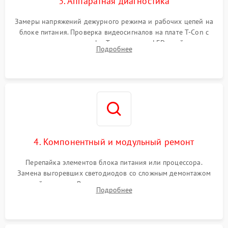
3. Аппаратная диагностика
Замеры напряжений дежурного режима и рабочих цепей на
блоке питания. Проверка видеосигналов на плате T-Con с
помощью осциллографа. Тестирование LED-драйвера и
Подробнее
светодиодных планок подсветки мультиметром.
4. Компонентный и модульный ремонт
Перепайка элементов блока питания или процессора.
Замена выгоревших светодиодов со сложным демонтажом
хрупкой матрицы. Восстановление поврежденных дорожек,
Подробнее
прошивка микросхем памяти EEPROM