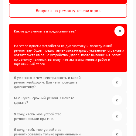
Вопросы по ремонту телевизоров
Какие документы вы предоставляете?
На этапе приема устройства на диагностику и последующий
ремонт вам будет предоставлен заказ-наряд с указанием страховых
обязательств на ваше устройство. Далее, после выполнения работ
по ремонту техники, вы получите акт выполненных работ и
гарантийный талон.
Я уже знаю в чем неисправность и какой
ремонт необходим. Для чего проводить
диагностику?
Мне нужен срочный ремонт. Сможете
сделать?
Я хочу, чтобы мое устройство
ремонтировали при мне.
Я хочу, чтобы мое устройство
ремонтировалось только оригинальными