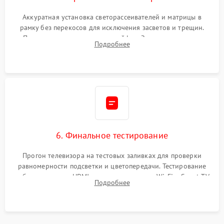
Аккуратная установка светорассеивателей и матрицы в
рамку без перекосов для исключения засветов и трещин.
Подключение внутренних шлейфов. Закрытие корпуса.
Подробнее
Сброс настроек и обновление программного обеспечения.
6. Финальное тестирование
Прогон телевизора на тестовых заливках для проверки
равномерности подсветки и цветопередачи. Тестирование
работы разъемов HDMI, динамиков, модуля Wi-Fi и Smart TV
Подробнее
в рабочем режиме в течение нескольких часов.