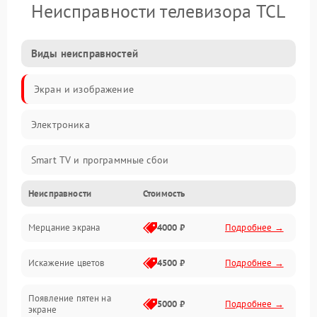
Неисправности телевизора TCL
Виды неисправностей
Экран и изображение
Электроника
Smart TV и программные сбои
Неисправности
Стоимость
Питание и запуск
Мерцание экрана
4000 ₽
Подробнее →
Подсветка и LED-модули
Искажение цветов
4500 ₽
Подробнее →
Звук и аудиосистема
Появление пятен на
Сигнал и приём каналов
5000 ₽
Подробнее →
экране