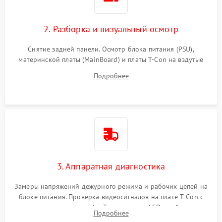
2. Разборка и визуальный осмотр
Снятие задней панели. Осмотр блока питания (PSU),
материнской платы (MainBoard) и платы T-Con на вздутые
конденсаторы, прогары, окисления и микротрещины.
Подробнее
Проверка надежности фиксации и целостности шлейфов.
3. Аппаратная диагностика
Замеры напряжений дежурного режима и рабочих цепей на
блоке питания. Проверка видеосигналов на плате T-Con с
помощью осциллографа. Тестирование LED-драйвера и
Подробнее
светодиодных планок подсветки мультиметром.