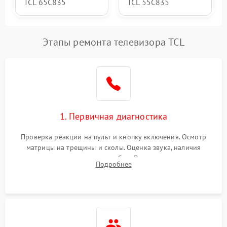
TCL 65C835
TCL 55C835
Этапы ремонта телевизора TCL
1. Первичная диагностика
Проверка реакции на пульт и кнопку включения. Осмотр
матрицы на трещины и сколы. Оценка звука, наличия
подсветки и индикаторов ошибок. Подключение тестовых
Подробнее
источников сигнала для выявления симптомов поломки.