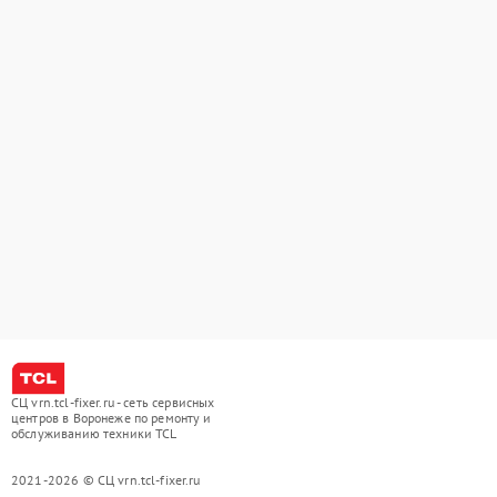
СЦ vrn.tcl-fixer.ru - сеть сервисных
центров в Воронеже по ремонту и
обслуживанию техники TCL
2021-2026 © СЦ vrn.tcl-fixer.ru