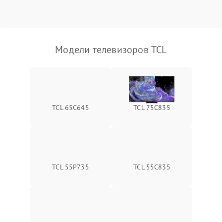
Модели телевизоров TCL
TCL 65C645
TCL 75C835
TCL 55P735
TCL 55C835