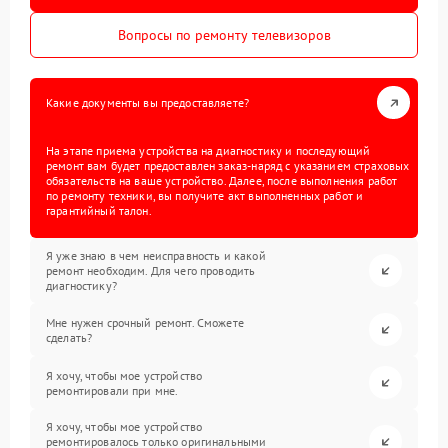
Вопросы по ремонту телевизоров
Какие документы вы предоставляете?
На этапе приема устройства на диагностику и последующий
ремонт вам будет предоставлен заказ-наряд с указанием страховых
обязательств на ваше устройство. Далее, после выполнения работ
по ремонту техники, вы получите акт выполненных работ и
гарантийный талон.
Я уже знаю в чем неисправность и какой
ремонт необходим. Для чего проводить
диагностику?
Мне нужен срочный ремонт. Сможете
сделать?
Я хочу, чтобы мое устройство
ремонтировали при мне.
Я хочу, чтобы мое устройство
ремонтировалось только оригинальными