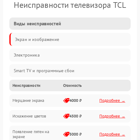
Неисправности телевизора TCL
Виды неисправностей
Экран и изображение
Электроника
Smart TV и программные сбои
Неисправности
Стоимость
Питание и запуск
Мерцание экрана
4000 ₽
Подробнее →
Подсветка и LED-модули
Искажение цветов
4500 ₽
Подробнее →
Звук и аудиосистема
Появление пятен на
Сигнал и приём каналов
5000 ₽
Подробнее →
экране