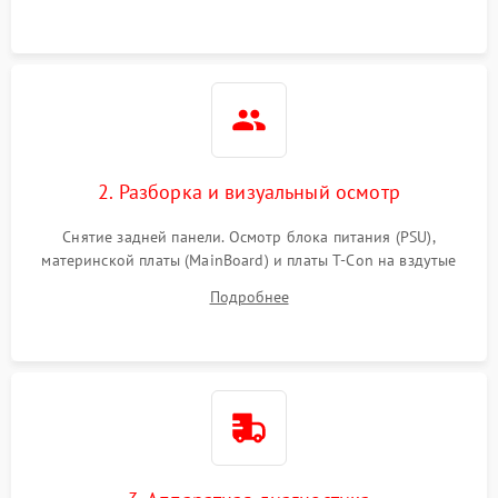
2. Разборка и визуальный осмотр
Снятие задней панели. Осмотр блока питания (PSU),
материнской платы (MainBoard) и платы T-Con на вздутые
конденсаторы, прогары, окисления и микротрещины.
Подробнее
Проверка надежности фиксации и целостности шлейфов.