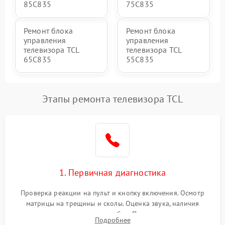
85C835
75C835
Ремонт блока
Ремонт блока
управления
управления
телевизора TCL
телевизора TCL
65C835
55C835
Этапы ремонта телевизора TCL
1. Первичная диагностика
Проверка реакции на пульт и кнопку включения. Осмотр
матрицы на трещины и сколы. Оценка звука, наличия
подсветки и индикаторов ошибок. Подключение тестовых
Подробнее
источников сигнала для выявления симптомов поломки.