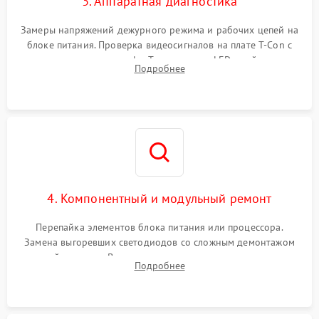
3. Аппаратная диагностика
Замеры напряжений дежурного режима и рабочих цепей на
блоке питания. Проверка видеосигналов на плате T-Con с
помощью осциллографа. Тестирование LED-драйвера и
Подробнее
светодиодных планок подсветки мультиметром.
4. Компонентный и модульный ремонт
Перепайка элементов блока питания или процессора.
Замена выгоревших светодиодов со сложным демонтажом
хрупкой матрицы. Восстановление поврежденных дорожек,
Подробнее
прошивка микросхем памяти EEPROM