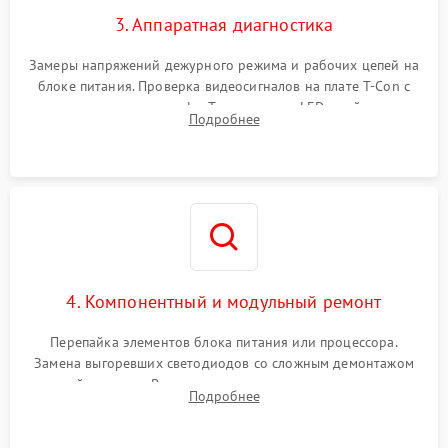
3. Аппаратная диагностика
Замеры напряжений дежурного режима и рабочих цепей на
блоке питания. Проверка видеосигналов на плате T-Con с
помощью осциллографа. Тестирование LED-драйвера и
Подробнее
светодиодных планок подсветки мультиметром.
4. Компонентный и модульный ремонт
Перепайка элементов блока питания или процессора.
Замена выгоревших светодиодов со сложным демонтажом
хрупкой матрицы. Восстановление поврежденных дорожек,
Подробнее
прошивка микросхем памяти EEPROM