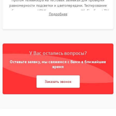
Прогон телевизора на тестовых заливках для проверки
равномерности подсветки и цветопередачи. Тестирование
работы разъемов HDMI, динамиков, модуля Wi-Fi и Smart TV
Подробнее
в рабочем режиме в течение нескольких часов.
У Вас остались вопросы?
Оставьте заявку, мы свяжемся с Вами в ближайшее
время
Заказать звонок