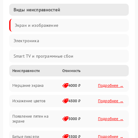
Виды неисправностей
Экран и изображение
Электроника
Smart TV и программные сбои
Неисправности
Стоимость
Питание и запуск
Мерцание экрана
4000 ₽
Подробнее →
Подсветка и LED-модули
Искажение цветов
4500 ₽
Подробнее →
Звук и аудиосистема
Появление пятен на
Сигнал и приём каналов
5000 ₽
Подробнее →
экране
Разъёмы и интерфейсы
Битые пиксели
5500 ₽
Подробнее →