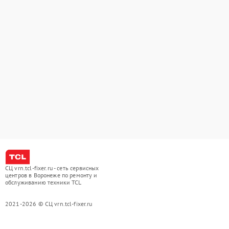
СЦ vrn.tcl-fixer.ru - сеть сервисных
центров в Воронеже по ремонту и
обслуживанию техники TCL
2021-2026 © СЦ vrn.tcl-fixer.ru