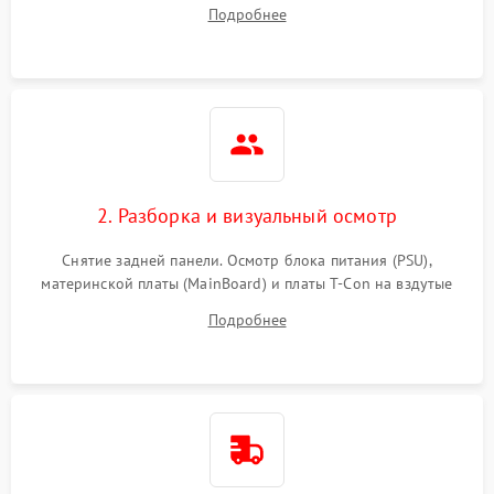
подсветки и индикаторов ошибок. Подключение тестовых
Подробнее
источников сигнала для выявления симптомов поломки.
2. Разборка и визуальный осмотр
Снятие задней панели. Осмотр блока питания (PSU),
материнской платы (MainBoard) и платы T-Con на вздутые
конденсаторы, прогары, окисления и микротрещины.
Подробнее
Проверка надежности фиксации и целостности шлейфов.