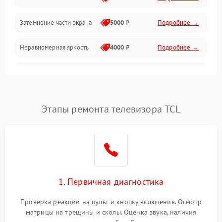
Механические повреждения
Затемнение части экрана
5000 ₽
Подробнее →
Программное обеспечение
Неравномерная яркость
4000 ₽
Подробнее →
Корпус и механика
Выгорание матрицы
6000 ₽
Подробнее →
Пульт и управление
Этапы ремонта телевизора TCL
Сеть и подключения
Аудио
Сетевая
1. Первичная диагностика
Проверка реакции на пульт и кнопку включения. Осмотр
матрицы на трещины и сколы. Оценка звука, наличия