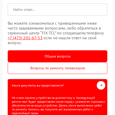
Вы можете ознакомиться с приведенными ниже
часто задаваемыми вопросами, либо обратиться в
сервисный центр “FIX-TCL” по следующему телефону
+7 (473) 201-67-53
если не нашли ответ на свой
вопрос.
Общие вопросы
Вопросы по ремонту телевизоров
Какие документы вы предоставляете?
На этапе приема устройства на диагностику и последующий
ремонт вам будет предоставлен заказ-наряд с указанием страховых
обязательств на ваше устройство. Далее, после выполнения работ
по ремонту техники, вы получите акт выполненных работ и
гарантийный талон.