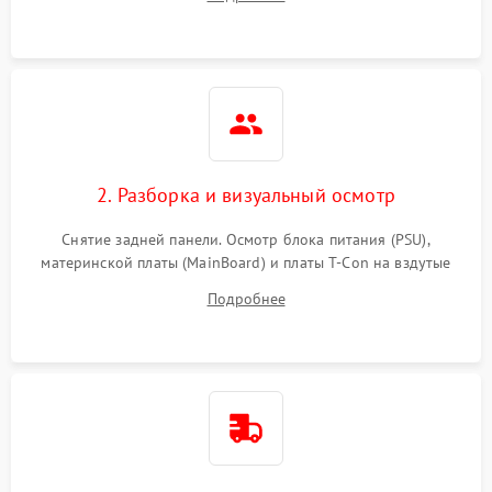
источников сигнала для выявления симптомов поломки.
2. Разборка и визуальный осмотр
Снятие задней панели. Осмотр блока питания (PSU),
материнской платы (MainBoard) и платы T-Con на вздутые
конденсаторы, прогары, окисления и микротрещины.
Подробнее
Проверка надежности фиксации и целостности шлейфов.