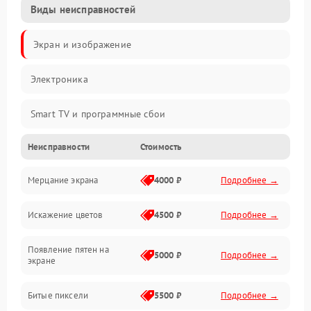
Виды неисправностей
Экран и изображение
Электроника
Smart TV и программные сбои
Неисправности
Стоимость
Питание и запуск
Мерцание экрана
4000 ₽
Подробнее →
Подсветка и LED-модули
Искажение цветов
4500 ₽
Подробнее →
Звук и аудиосистема
Появление пятен на
Сигнал и приём каналов
5000 ₽
Подробнее →
экране
Разъёмы и интерфейсы
Битые пиксели
5500 ₽
Подробнее →