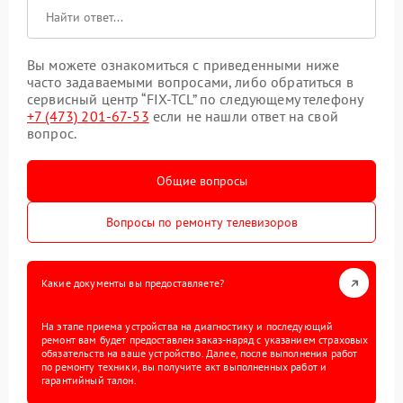
Вы можете ознакомиться с приведенными ниже
часто задаваемыми вопросами, либо обратиться в
сервисный центр “FIX-TCL” по следующему телефону
+7 (473) 201-67-53
если не нашли ответ на свой
вопрос.
Общие вопросы
Вопросы по ремонту телевизоров
Какие документы вы предоставляете?
На этапе приема устройства на диагностику и последующий
ремонт вам будет предоставлен заказ-наряд с указанием страховых
обязательств на ваше устройство. Далее, после выполнения работ
по ремонту техники, вы получите акт выполненных работ и
гарантийный талон.