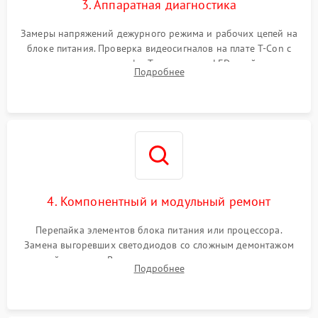
3. Аппаратная диагностика
Замеры напряжений дежурного режима и рабочих цепей на
блоке питания. Проверка видеосигналов на плате T-Con с
помощью осциллографа. Тестирование LED-драйвера и
Подробнее
светодиодных планок подсветки мультиметром.
4. Компонентный и модульный ремонт
Перепайка элементов блока питания или процессора.
Замена выгоревших светодиодов со сложным демонтажом
хрупкой матрицы. Восстановление поврежденных дорожек,
Подробнее
прошивка микросхем памяти EEPROM