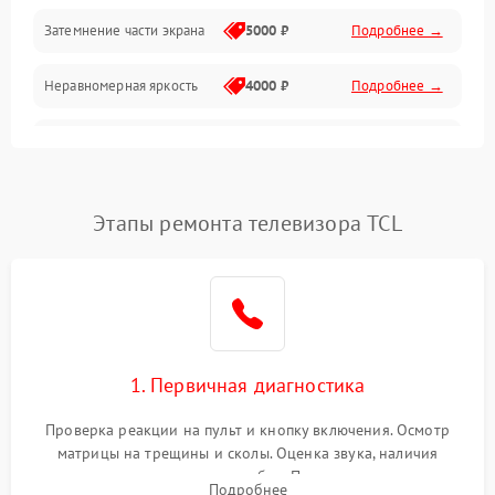
Механические повреждения
Затемнение части экрана
5000 ₽
Подробнее →
Программное обеспечение
Неравномерная яркость
4000 ₽
Подробнее →
Корпус и механика
Выгорание матрицы
6000 ₽
Подробнее →
Пульт и управление
Этапы ремонта телевизора TCL
Сеть и подключения
Аудио
Сетевая
1. Первичная диагностика
Проверка реакции на пульт и кнопку включения. Осмотр
матрицы на трещины и сколы. Оценка звука, наличия
подсветки и индикаторов ошибок. Подключение тестовых
Подробнее