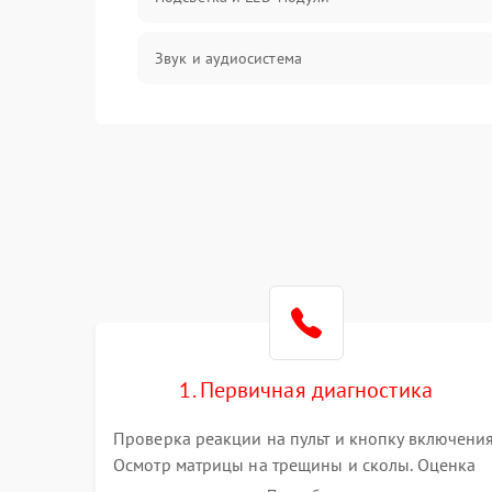
Звук и аудиосистема
Сигнал и приём каналов
Разъёмы и интерфейсы
Механические повреждения
Программное обеспечение
Корпус и механика
1. Первичная диагностика
Пульт и управление
Проверка реакции на пульт и кнопку включения
Осмотр матрицы на трещины и сколы. Оценка
Сеть и подключения
звука, наличия подсветки и индикаторов