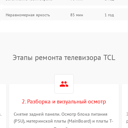
Неравномерная яркость
85 мин
1 год
Выгорание матрицы
90 мин
1 год
Этапы ремонта телевизора TCL
2. Разборка и визуальный осмотр
.
Снятие задней панели. Осмотр блока питания
(PSU), материнской платы (MainBoard) и платы T-
Con на вздутые конденсаторы, прогары,