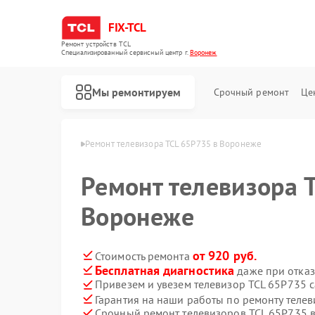
FIX-TCL
Ремонт устройств TCL
Специализированный cервисный центр г.
Воронеж
Мы ремонтируем
Срочный ремонт
Це
ров TCL в Воронеже
Ремонт телевизора TCL 65P735 в Воронеже
Ремонт телевизора 
Воронеже
от 920 руб.
Стоимость ремонта
Бесплатная диагностика
даже при отказ
Привезем и увезем телевизор TCL 65P735 
Ремонт роботов-пылесосов TCL
Ремонт сушильных машин TCL
Ремонт стиральных машин TCL
Гарантия на наши работы по ремонту теле
Срочный ремонт телевизоров TCL 65P735 в