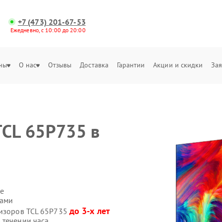
+7 (473) 201-67-53
Ежедневно, с 10:00 до 20:00
ны
О нас
Отзывы
Доставка
Гарантии
Акции и скидки
Зая
TCL 65P735 в
е
сами
до 3-х лет
визоров TCL 65P735
 течении часа