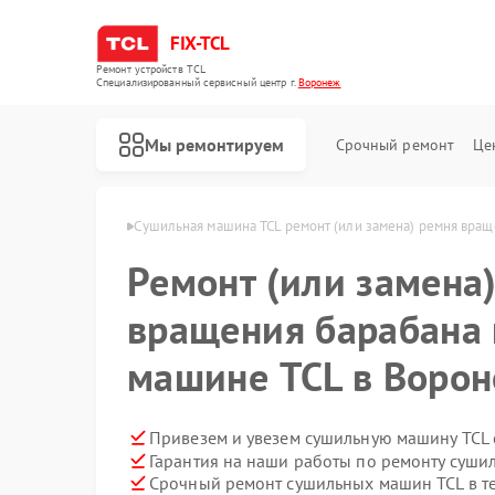
FIX-TCL
Ремонт устройств TCL
Специализированный cервисный центр г.
Воронеж
Мы ремонтируем
Срочный ремонт
Це
шин TCL в Воронеже
Сушильная машина TCL ремонт (или замена) ремня вращ
Ремонт (или замена
вращения барабана 
машине TCL в Воро
Привезем и увезем сушильную машину TCL 
Гарантия на наши работы по ремонту суш
Ремонт роботов-пылесосов TCL
Ремонт стиральных машин TCL
Срочный ремонт сушильных машин TCL в т