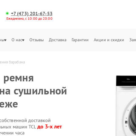
+7 (473) 201-67-53
Ежедневно, с 10:00 до 20:00
ны
О нас
Отзывы
Доставка
Гарантии
Акции и скидки
Зая
ения барабана
) ремня
на сушильной
неже
собственной доставкой
до 3-х лет
ильных машин TCL
ечении часа