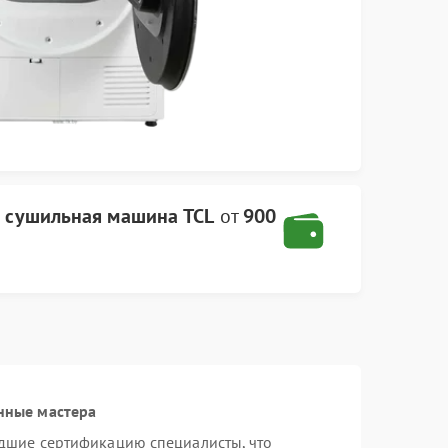
а
сушильная машина TCL
от
900
нные мастера
дшие сертификацию специалисты, что