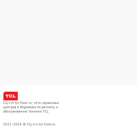
СЦ vrn.tcl-fixer.ru - сеть сервисных
центров в Воронеже по ремонту и
обслуживанию техники TCL
2021-2026 © СЦ vrn.tcl-fixer.ru