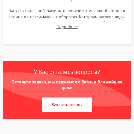
Запуск стиральной машины в режиме интенсивной стирки и
отжима на максимальных оборотах. Контроль нагрева воды,
корректности слива, отсутствия излишних вибраций,
Подробнее
посторонних стуков и протечек под корпусом.
У Вас остались вопросы?
Оставьте заявку, мы свяжемся с Вами в ближайшее
время
Заказать звонок