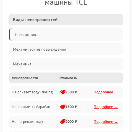
машины TCL
Виды неисправностей
Электроника
Механические повреждения
Механика
Неисправности
Стоимость
Электропитание
Не сливает воду (помпа)
2500 ₽
Подробнее →
Водоснабжение
Не вращается барабан
1500 ₽
Подробнее →
Слив
Не нагревает воду
2000 ₽
Подробнее →
Программное обеспечение