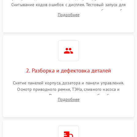
Считывание кодов ошибок с дисплея. Тестовый запуск для
выявления посторонних шумов, протечек или сбоев в работе
Подробнее
электронного модуля управления.
2. Разборка и дефектовка деталей
Снятие панелей корпуса, дозатора и панели управления.
Осмотр приводного ремня, ТЭНа, сливного насоса и
амортизаторов. Проверка подшипников барабана и
Подробнее
крестовины на износ, а манжеты люка на разрывы.