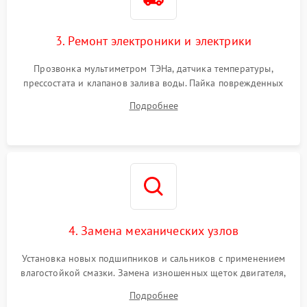
3. Ремонт электроники и электрики
Прозвонка мультиметром ТЭНа, датчика температуры,
прессостата и клапанов залива воды. Пайка поврежденных
дорожек или замена симисторов на плате управления.
Подробнее
Восстановление целостности проводки и контактов.
4. Замена механических узлов
Установка новых подшипников и сальников с применением
влагостойкой смазки. Замена изношенных щеток двигателя,
порванного ремня привода, неисправного сливного насоса
Подробнее
или поврежденной резиновой манжеты.