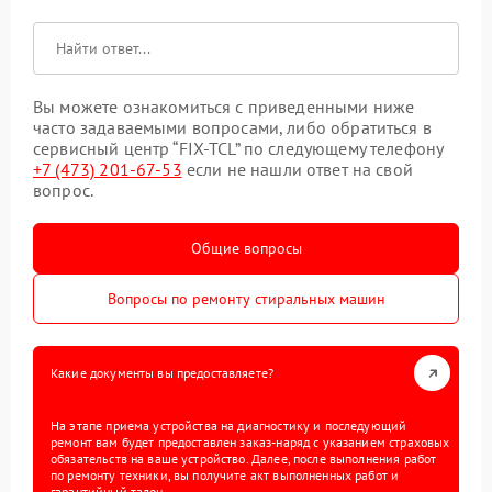
Вы можете ознакомиться с приведенными ниже
часто задаваемыми вопросами, либо обратиться в
сервисный центр “FIX-TCL” по следующему телефону
+7 (473) 201-67-53
если не нашли ответ на свой
вопрос.
Общие вопросы
Вопросы по ремонту стиральных машин
Какие документы вы предоставляете?
На этапе приема устройства на диагностику и последующий
ремонт вам будет предоставлен заказ-наряд с указанием страховых
обязательств на ваше устройство. Далее, после выполнения работ
по ремонту техники, вы получите акт выполненных работ и
гарантийный талон.