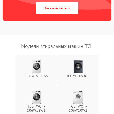
Заказать звонок
Модели стиральных машин TCL
TCL W-SF606S
TCL W-SF606G
TCL TWOF-
TCL TWOF-
106W12W1
606W10W1