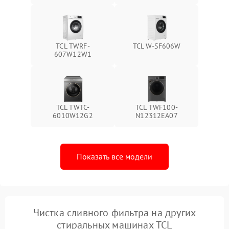
TCL TWRF-
TCL W-SF606W
607W12W1
TCL TWTC-
TCL TWF100-
6010W12G2
N12312EA07
Показать все модели
Чистка сливного фильтра на других
стиральных машинах TCL