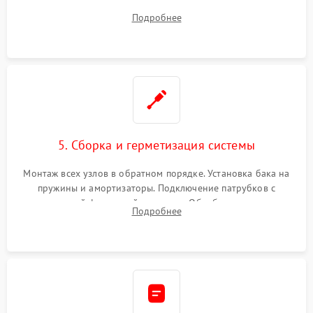
порванного ремня привода, неисправного сливного насоса
Подробнее
или поврежденной резиновой манжеты.
5. Сборка и герметизация системы
Монтаж всех узлов в обратном порядке. Установка бака на
пружины и амортизаторы. Подключение патрубков с
надежной фиксацией хомутами. Обработка стыков
Подробнее
герметиком для предотвращения возможных протечек воды.