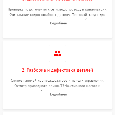
Проверка подключения к сети, водопроводу и канализации.
Считывание кодов ошибок с дисплея. Тестовый запуск для
выявления посторонних шумов, протечек или сбоев в работе
Подробнее
электронного модуля управления.
2. Разборка и дефектовка деталей
Снятие панелей корпуса, дозатора и панели управления.
Осмотр приводного ремня, ТЭНа, сливного насоса и
амортизаторов. Проверка подшипников барабана и
Подробнее
крестовины на износ, а манжеты люка на разрывы.