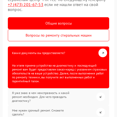
+7 (473) 201-67-53
если не нашли ответ на свой
вопрос.
Общие вопросы
Вопросы по ремонту стиральных машин
Какие документы вы предоставляете?
На этапе приема устройства на диагностику и последующий
ремонт вам будет предоставлен заказ-наряд с указанием страховых
обязательств на ваше устройство. Далее, после выполнения работ
по ремонту техники, вы получите акт выполненных работ и
гарантийный талон.
Я уже знаю в чем неисправность и какой
ремонт необходим. Для чего проводить
диагностику?
Мне нужен срочный ремонт. Сможете
сделать?