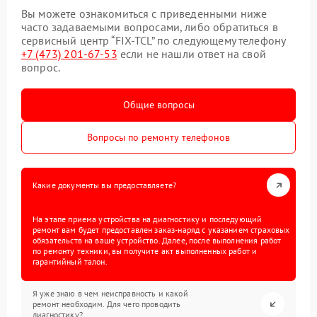
Вы можете ознакомиться с приведенными ниже
часто задаваемыми вопросами, либо обратиться в
сервисный центр “FIX-TCL” по следующему телефону
+7 (473) 201-67-53
если не нашли ответ на свой
вопрос.
Общие вопросы
Вопросы по ремонту телефонов
Какие документы вы предоставляете?
На этапе приема устройства на диагностику и последующий
ремонт вам будет предоставлен заказ-наряд с указанием страховых
обязательств на ваше устройство. Далее, после выполнения работ
по ремонту техники, вы получите акт выполненных работ и
гарантийный талон.
Я уже знаю в чем неисправность и какой
ремонт необходим. Для чего проводить
диагностику?