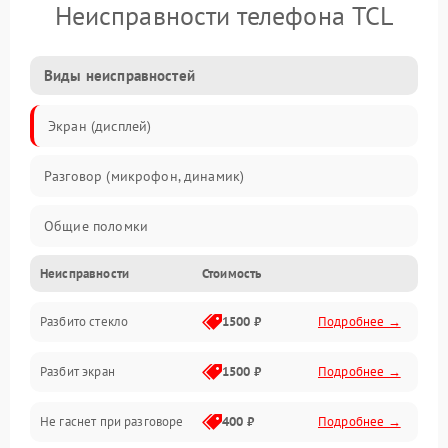
Неисправности телефона TCL
Виды неисправностей
Экран (дисплей)
Разговор (микрофон, динамик)
Общие поломки
Неисправности
Стоимость
Проблемы связи
Разбито стекло
1500 ₽
Подробнее →
Камеры
Разбит экран
1500 ₽
Подробнее →
Проблемы с дисплеем и сенсором
Не гаснет при разговоре
400 ₽
Подробнее →
Зарядка