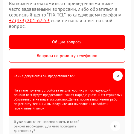
Вы можете ознакомиться с приведенными ниже
часто задаваемыми вопросами, либо обратиться в
сервисный центр “FIX-TCL” по следующему телефону
+7 (473) 201-67-53
если не нашли ответ на свой
вопрос.
Общие вопросы
Вопросы по ремонту телефонов
Какие документы вы предоставляете?
На этапе приема устройства на диагностику и последующий
ремонт вам будет предоставлен заказ-наряд с указанием страховых
обязательств на ваше устройство. Далее, после выполнения работ
по ремонту техники, вы получите акт выполненных работ и
гарантийный талон.
Я уже знаю в чем неисправность и какой
ремонт необходим. Для чего проводить
диагностику?