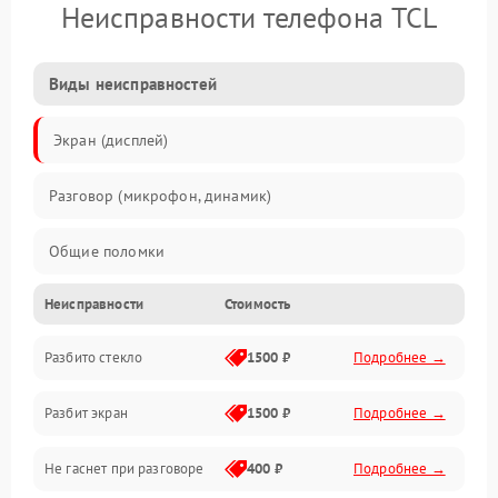
Неисправности телефона TCL
Виды неисправностей
Экран (дисплей)
Разговор (микрофон, динамик)
Общие поломки
Неисправности
Стоимость
Проблемы связи
Разбито стекло
1500 ₽
Подробнее →
Камеры
Разбит экран
1500 ₽
Подробнее →
Проблемы с дисплеем и сенсором
Не гаснет при разговоре
400 ₽
Подробнее →
Зарядка