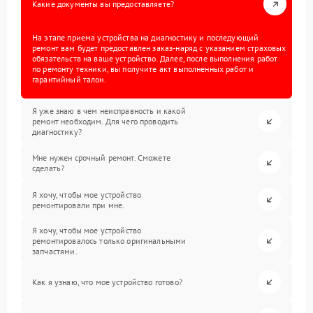
Какие документы вы предоставляете?
На этапе приема устройства на диагностику и последующий
ремонт вам будет предоставлен заказ-наряд с указанием страховых
обязательств на ваше устройство. Далее, после выполнения работ
по ремонту техники, вы получите акт выполненных работ и
гарантийный талон.
Я уже знаю в чем неисправность и какой
ремонт необходим. Для чего проводить
диагностику?
Мне нужен срочный ремонт. Сможете
сделать?
Я хочу, чтобы мое устройство
ремонтировали при мне.
Я хочу, чтобы мое устройство
ремонтировалось только оригинальными
запчастями.
Как я узнаю, что мое устройство готово?