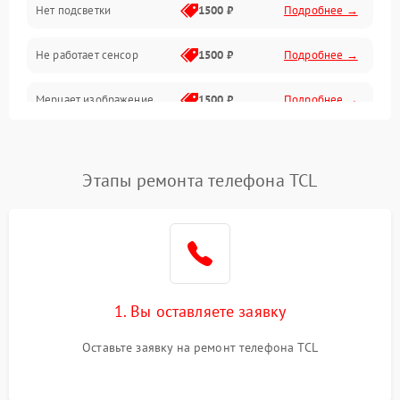
Нет подсветки
1500 ₽
Подробнее →
Проблемы с работой системы, корпусом и другие
Не работает сенсор
1500 ₽
Подробнее →
Мерцает изображение
1500 ₽
Подробнее →
Не работает 3D Touch
2400 ₽
Подробнее →
Этапы ремонта телефона TCL
Не работает Face ID
4000 ₽
Подробнее →
1. Вы оставляете заявку
Оставьте заявку на ремонт телефона TCL