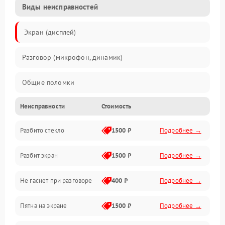
Виды неисправностей
Экран (дисплей)
Разговор (микрофон, динамик)
Общие поломки
Неисправности
Стоимость
Проблемы связи
Разбито стекло
1500 ₽
Подробнее →
Камеры
Разбит экран
1500 ₽
Подробнее →
Проблемы с дисплеем и сенсором
Не гаснет при разговоре
400 ₽
Подробнее →
Зарядка
Пятна на экране
1500 ₽
Подробнее →
Проблемы с питанием, зарядкой и аккумулятором