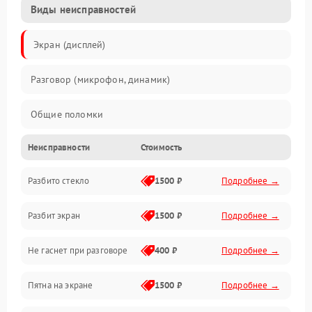
Виды неисправностей
Экран (дисплей)
Разговор (микрофон, динамик)
Общие поломки
Неисправности
Стоимость
Проблемы связи
Разбито стекло
1500 ₽
Подробнее →
Камеры
Разбит экран
1500 ₽
Подробнее →
Проблемы с дисплеем и сенсором
Не гаснет при разговоре
400 ₽
Подробнее →
Зарядка
Пятна на экране
1500 ₽
Подробнее →
Проблемы с питанием, зарядкой и аккумулятором