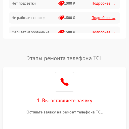
Нет подсветки
1500 ₽
Подробнее →
Проблемы с работой системы, корпусом и другие
Не работает сенсор
1500 ₽
Подробнее →
Мерцает изображение
1500 ₽
Подробнее →
Не работает 3D Touch
2400 ₽
Подробнее →
Этапы ремонта телефона TCL
Не работает Face ID
4000 ₽
Подробнее →
1. Вы оставляете заявку
Оставьте заявку на ремонт телефона TCL