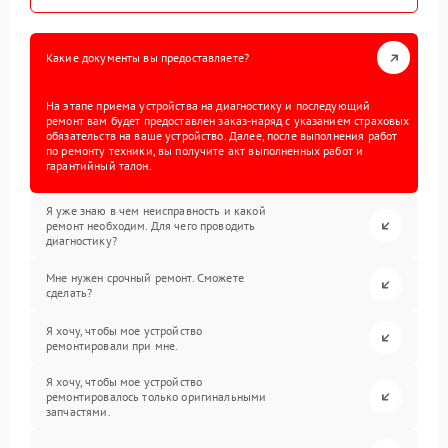
Какие документы вы предоставляете?
На этапе приема устройства на диагностику и последующий
ремонт вам будет предоставлен заказ-наряд с указанием страховых
обязательств на ваше устройство. Далее, после выполнения работ
по ремонту техники, вы получите акт выполненных работ и
гарантийный талон.
Я уже знаю в чем неисправность и какой
ремонт необходим. Для чего проводить
диагностику?
Мне нужен срочный ремонт. Сможете
сделать?
Я хочу, чтобы мое устройство
ремонтировали при мне.
Я хочу, чтобы мое устройство
ремонтировалось только оригинальными
запчастями.