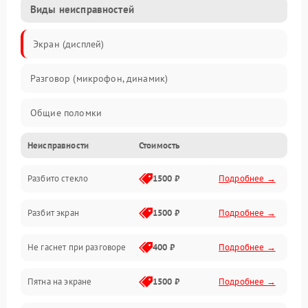
Виды неисправностей
Экран (дисплей)
Разговор (микрофон, динамик)
Общие поломки
Неисправности
Стоимость
Проблемы связи
Разбито стекло
1500 ₽
Подробнее →
Камеры
Разбит экран
1500 ₽
Подробнее →
Проблемы с дисплеем и сенсором
Не гаснет при разговоре
400 ₽
Подробнее →
Зарядка
Пятна на экране
1500 ₽
Подробнее →
Проблемы с питанием, зарядкой и аккумулятором