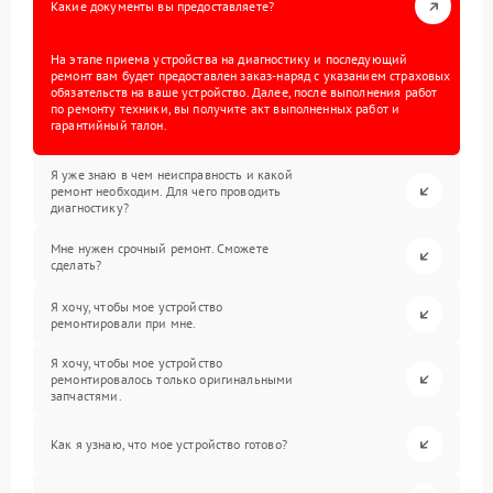
Какие документы вы предоставляете?
На этапе приема устройства на диагностику и последующий
ремонт вам будет предоставлен заказ-наряд с указанием страховых
обязательств на ваше устройство. Далее, после выполнения работ
по ремонту техники, вы получите акт выполненных работ и
гарантийный талон.
Я уже знаю в чем неисправность и какой
ремонт необходим. Для чего проводить
диагностику?
Мне нужен срочный ремонт. Сможете
сделать?
Я хочу, чтобы мое устройство
ремонтировали при мне.
Я хочу, чтобы мое устройство
ремонтировалось только оригинальными
запчастями.
Как я узнаю, что мое устройство готово?