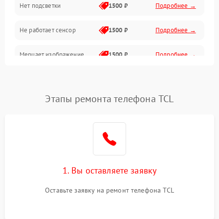
Нет подсветки
1500 ₽
Подробнее →
Проблемы с работой системы, корпусом и другие
Не работает сенсор
1500 ₽
Подробнее →
Мерцает изображение
1500 ₽
Подробнее →
Не работает 3D Touch
2400 ₽
Подробнее →
Этапы ремонта телефона TCL
Не работает Face ID
4000 ₽
Подробнее →
1. Вы оставляете заявку
Оставьте заявку на ремонт телефона TCL