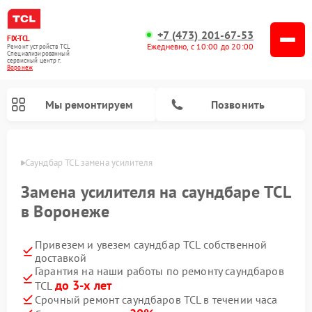
+7 (473) 201-67-53
FIX-TCL
Ежедневно, с 10:00 до 20:00
Ремонт устройств TCL
Специализированный
cервисный центр г.
Воронеж
Мы ремонтируем
Позвонить
онеже
Саундбар TCL замена усилителя
Замена усилителя на саундбаре TCL
в Воронеже
Привезем и увезем саундбар TCL собственной
доставкой
Гарантия на наши работы по ремонту саундбаров
до 3-х лет
TCL
Срочный ремонт саундбаров TCL в течении часа