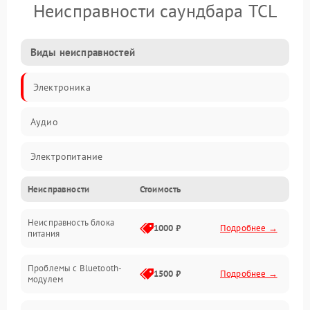
Неисправности саундбара TCL
Виды неисправностей
Электроника
Аудио
Электропитание
Неисправности
Стоимость
Интерфейсы
Неисправность блока
Связь
1000 ₽
Подробнее →
питания
Акустика
Проблемы с Bluetooth-
1500 ₽
Подробнее →
модулем
Механические повреждения