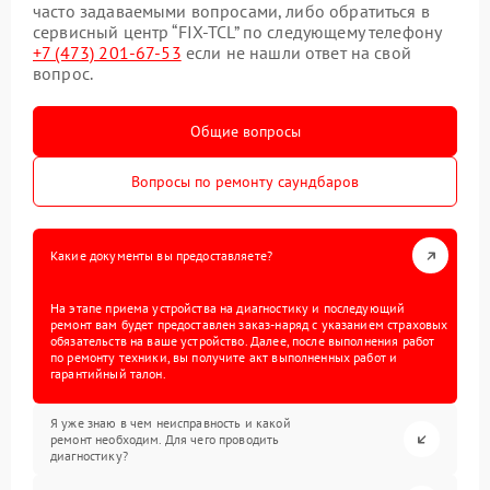
часто задаваемыми вопросами, либо обратиться в
сервисный центр “FIX-TCL” по следующему телефону
+7 (473) 201-67-53
если не нашли ответ на свой
вопрос.
Общие вопросы
Вопросы по ремонту саундбаров
Какие документы вы предоставляете?
На этапе приема устройства на диагностику и последующий
ремонт вам будет предоставлен заказ-наряд с указанием страховых
обязательств на ваше устройство. Далее, после выполнения работ
по ремонту техники, вы получите акт выполненных работ и
гарантийный талон.
Я уже знаю в чем неисправность и какой
ремонт необходим. Для чего проводить
диагностику?