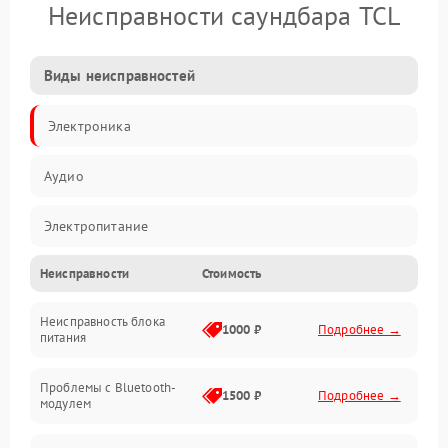
Неисправности саундбара TCL
Виды неисправностей
Электроника
Аудио
Электропитание
Неисправности
Стоимость
Интерфейсы
Неисправность блока
Связь
1000 ₽
Подробнее →
питания
Акустика
Проблемы с Bluetooth-
1500 ₽
Подробнее →
модулем
Механические повреждения