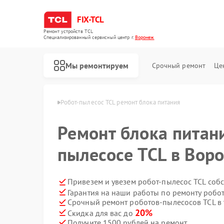
FIX-TCL
Ремонт устройств TCL
Специализированный cервисный центр г.
Воронеж
Мы ремонтируем
Срочный ремонт
Це
сов TCL в Воронеже
Робот-пылесос TCL ремонт блока питания
Ремонт блока питани
пылесосе TCL в Вор
Привезем и увезем робот-пылесос TCL соб
Гарантия на наши работы по ремонту робо
Срочный ремонт роботов-пылесосов TCL в 
Ремонт сушильных машин TCL
Ремонт стиральных машин TCL
20%
Скидка для вас до
Получите 1500 рублей на ремонт