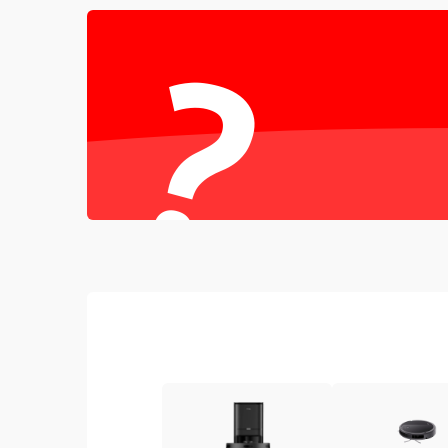
Проблемы с механикой
?
Батарея
Режим работы
Программные сбои