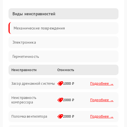
Виды неисправностей
Механические повреждения
Электроника
Герметичность
Неисправности
Стоимость
Механика
Засор дренажной системы
1000 ₽
Подробнее →
Управление
Неисправность
Электропитание
2000 ₽
Подробнее →
компрессора
Датчики
Поломка вентилятора
2000 ₽
Подробнее →