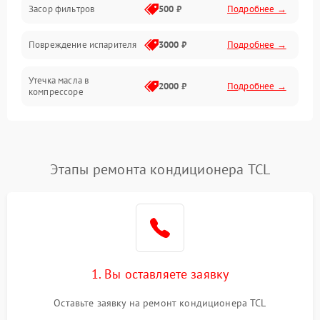
Работа системы
Засор фильтров
500 ₽
Подробнее →
Фильтрация
Повреждение испарителя
3000 ₽
Подробнее →
Хладагент
Утечка масла в
2000 ₽
Подробнее →
компрессоре
Повреждение
1500 ₽
Подробнее →
трубопроводов
Этапы ремонта кондиционера TCL
Неисправность
2000 ₽
Подробнее →
четырехходового клапана
Поломка подшипников
1500 ₽
Подробнее →
вентилятора
Повреждение корпуса
1000 ₽
Подробнее →
1. Вы оставляете заявку
Оставьте заявку на ремонт кондиционера TCL