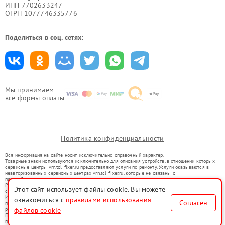
ИНН 7702633247
ОГРН 1077746335776
Поделиться в соц. сетях:
Мы принимаем
все формы оплаты
Политика конфиденциальности
Вся информация на сайте носит исключительно справочный характер.
Товарные знаки используются исключительно для описания устройств, в отношении которых
сервисные центры vrn.tcl-fixer.ru предоставляют услуги по ремонту. Услуги оказываются в
неавторизованных сервисных центрах vrn.tcl-fixer.ru, которые не связаны с
правообладателями товарных знаков или их официальными представителями.
Ремонт осуществляется для устройств, уже введенных в гражданский оборот в соответствии
Этот сайт использует файлы cookie. Вы можете
со статьей 1487 ГК РФ.
Использование товарных знаков не преследует цели индивидуализации услуг или введения
ознакомиться с
правилами использования
Согласен
потребителей в заблуждение, а служит для информирования о предоставляемых услугах по
ремонту техники указанных брендов.
файлов cookie
Представленная на сайте информация не является публичной офертой, определяемой
положениями Статьи 437(2) Гражданского кодекса РФ