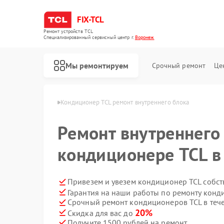
FIX-TCL
Ремонт устройств TCL
Специализированный cервисный центр г.
Воронеж
Мы ремонтируем
Срочный ремонт
Це
ров TCL в Воронеже
Кондиционер TCL ремонт внутреннего блока
Ремонт внутреннего
кондиционере TCL в
Привезем и увезем кондиционер TCL собст
Гарантия на наши работы по ремонту кон
Срочный ремонт кондиционеров TCL в теч
Ремонт роботов-пылесосов TCL
Ремонт сушильных машин TCL
Ремонт стиральных машин TCL
20%
Скидка для вас до
Получите 1500 рублей на ремонт