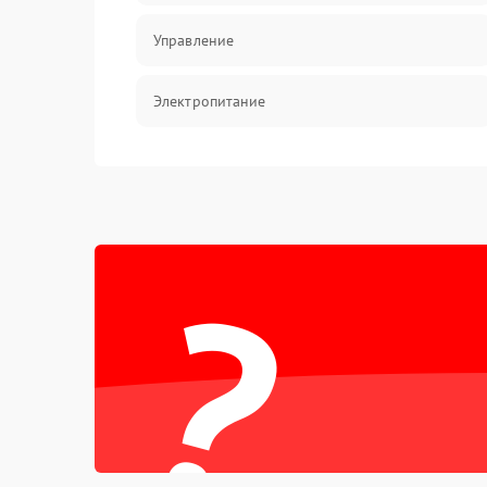
Управление
Электропитание
Датчики
Работа системы
?
Фильтрация
Хладагент