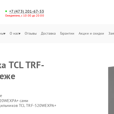
+7 (473) 201-67-53
Ежедневно, с 10:00 до 20:00
ны
О нас
Отзывы
Доставка
Гарантии
Акции и скидки
Зая
а TCL TRF-
неже
е
520WEXPA+ сами
одильников TCL TRF-520WEXPA+