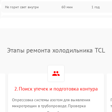
Не горит свет внутри
60 мин
1 год
Поломка термостата
60 мин
1 год
Не работает вентилятор
60 мин
1 год
Этапы ремонта холодильника TCL
Поломка системы No Frost
60 мин
1 год
Образование конденсата на
60 мин
1 год
стенках
Сбой в работе инвертора
60 мин
1 год
2. Поиск утечек и подготовка контура
Запах горелого при работе
60 мин
1 год
Опрессовка системы азотом для выявления
микротрещин в трубопроводе. Проверка
Не включается холодильник
60 мин
1 год
испарителя и конденсатора течеискателем.