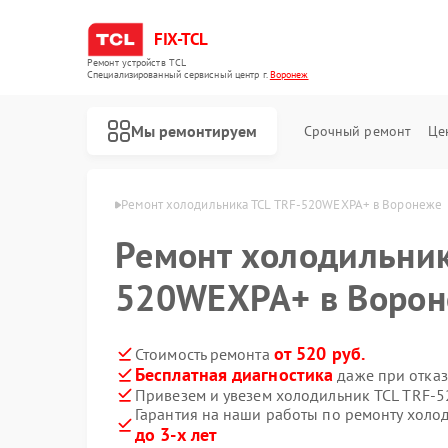
FIX-TCL
Ремонт устройств TCL
Специализированный cервисный центр г.
Воронеж
Мы ремонтируем
Срочный ремонт
Це
ков TCL в Воронеже
Ремонт холодильника TCL TRF-520WEXPA+ в Воронеже
Ремонт холодильник
520WEXPA+ в Воро
от 520 руб.
Стоимость ремонта
Бесплатная диагностика
даже при отказ
Привезем и увезем холодильник TCL TRF-
Гарантия на наши работы по ремонту хол
Ремонт роботов-пылесосов TCL
Ремонт сушильных машин TCL
Ремонт стиральных машин TCL
до 3-х лет