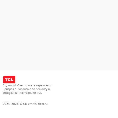
СЦ vrn.tcl-fixer.ru - сеть сервисных
центров в Воронеже по ремонту и
обслуживанию техники TCL
2021-2026 © СЦ vrn.tcl-fixer.ru