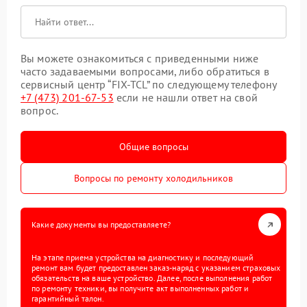
Вы можете ознакомиться с приведенными ниже
часто задаваемыми вопросами, либо обратиться в
сервисный центр “FIX-TCL” по следующему телефону
+7 (473) 201-67-53
если не нашли ответ на свой
вопрос.
Общие вопросы
Вопросы по ремонту холодильников
Какие документы вы предоставляете?
На этапе приема устройства на диагностику и последующий
ремонт вам будет предоставлен заказ-наряд с указанием страховых
обязательств на ваше устройство. Далее, после выполнения работ
по ремонту техники, вы получите акт выполненных работ и
гарантийный талон.