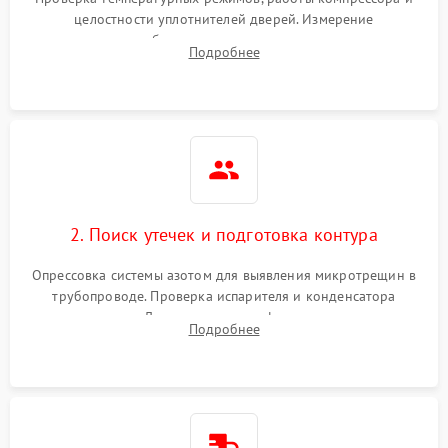
работе
целостности уплотнителей дверей. Измерение
сопротивления обмоток мотора, проверка термостата и
Не включается
Подробнее
1000 ₽
Подробнее →
считывание кодов ошибок с электронного дисплея.
холодильник
Проблемы с системой
автоматической
1800 ₽
Подробнее →
разморозки
2. Поиск утечек и подготовка контура
Опрессовка системы азотом для выявления микротрещин в
трубопроводе. Проверка испарителя и конденсатора
течеискателем. Демонтаж старого фильтра-осушителя и
Подробнее
продувка капиллярной трубки для устранения засоров.