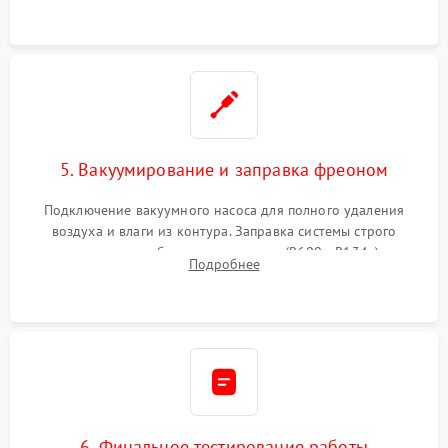
5. Вакуумирование и заправка фреоном
Подключение вакуумного насоса для полного удаления
воздуха и влаги из контура. Заправка системы строго
дозированным объемом хладагента (R600a, R134a) по
Подробнее
электронным весам. Контроль рабочего давления в системе.
6. Финальное тестирование работы