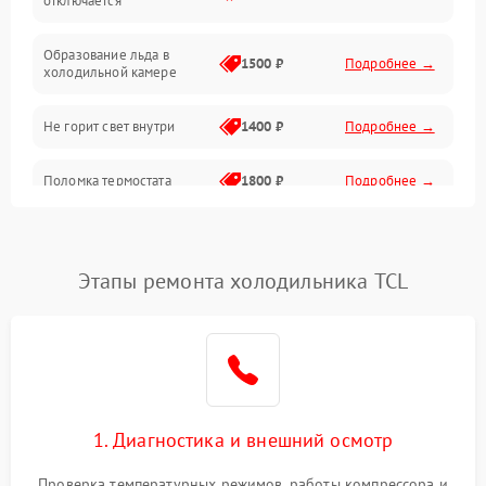
отключается
Программное обеспечение
Образование льда в
1500 ₽
Подробнее →
холодильной камере
Не горит свет внутри
1400 ₽
Подробнее →
Поломка термостата
1800 ₽
Подробнее →
Не работает вентилятор
1800 ₽
Подробнее →
Этапы ремонта холодильника TCL
Поломка системы No Frost
2600 ₽
Подробнее →
Образование конденсата
1800 ₽
Подробнее →
на стенках
Сбой в работе инвертора
2100 ₽
Подробнее →
1. Диагностика и внешний осмотр
Запах горелого при
2000 ₽
Подробнее →
Проверка температурных режимов, работы компрессора и