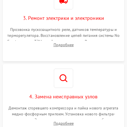
3. Ремонт электрики и электроники
Прозвонка пускозащитного реле, датчиков температуры и
терморегулятора. Восстановление цепей питания системы No
Frost, включая ТЭН оттайки и вентилятор. Ремонт или замена
Подробнее
платы управления при сбоях алгоритмов.
4. Замена неисправных узлов
Демонтаж сгоревшего компрессора и пайка нового агрегата
медно-фосфорным припоем. Установка нового фильтра-
осушителя. Замена изношенных вентиляторов обдува,
Подробнее
сломанных заслонок или поврежденных дверных петель.