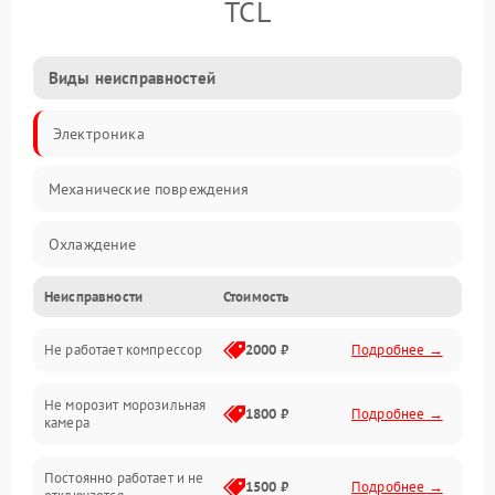
TCL
Виды неисправностей
Электроника
Механические повреждения
Охлаждение
Неисправности
Стоимость
Механика
Не работает компрессор
2000 ₽
Подробнее →
Электропитание
Не морозит морозильная
Дренаж
1800 ₽
Подробнее →
камера
Оттайка
Постоянно работает и не
1500 ₽
Подробнее →