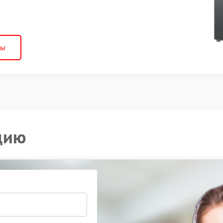
ны
цию