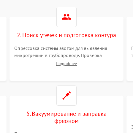
2. Поиск утечек и подготовка контура
Опрессовка системы азотом для выявления
микротрещин в трубопроводе. Проверка
испарителя и конденсатора течеискателем.
Подробнее
Демонтаж старого фильтра-осушителя и
продувка капиллярной трубки для устранения
засоров.
5. Вакуумирование и заправка
фреоном