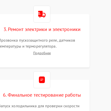
3. Ремонт электрики и электроники
Прозвонка пускозащитного реле, датчиков
температуры и терморегулятора.
Восстановление цепей питания системы No
Подробнее
Frost, включая ТЭН оттайки и вентилятор.
Ремонт или замена платы управления при сбоях
алгоритмов.
6. Финальное тестирование работы
Запуск холодильника для проверки скорости