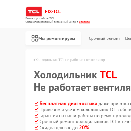
FIX-TCL
Ремонт устройств TCL
Специализированный cервисный центр г.
Воронеж
Мы ремонтируем
Срочный ремонт
Це
ков TCL в Воронеже
Холодильник TCL не работает вентилятор
Холодильник
TCL
Не работает вентил
Бесплатная диагностика
даже при отказ
Привезем и увезем холодильник TCL собст
Гарантия на наши работы по ремонту холо
Срочный ремонт холодильников TCL в тече
Ремонт роботов-пылесосов TCL
Ремонт сушильных машин TCL
Ремонт стиральных машин TCL
20%
Скидка для вас до