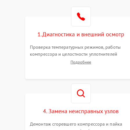
1. Диагностика и внешний осмотр
Проверка температурных режимов, работы
компрессора и целостности уплотнителей
дверей. Измерение сопротивления обмоток
Подробнее
мотора, проверка термостата и считывание
кодов ошибок с электронного дисплея.
4. Замена неисправных узлов
Демонтаж сгоревшего компрессора и пайка