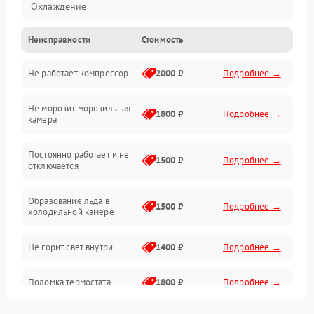
Охлаждение
Неисправности
Стоимость
Механика
Не работает компрессор
2000 ₽
Подробнее →
Электропитание
Не морозит морозильная
Дренаж
1800 ₽
Подробнее →
камера
Оттайка
Постоянно работает и не
1500 ₽
Подробнее →
отключается
Программное обеспечение
Образование льда в
1500 ₽
Подробнее →
холодильной камере
Не горит свет внутри
1400 ₽
Подробнее →
Поломка термостата
1800 ₽
Подробнее →