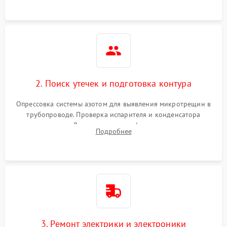
2. Поиск утечек и подготовка контура
Опрессовка системы азотом для выявления микротрещин в
трубопроводе. Проверка испарителя и конденсатора
течеискателем. Демонтаж старого фильтра-осушителя и
Подробнее
продувка капиллярной трубки для устранения засоров.
3. Ремонт электрики и электроники