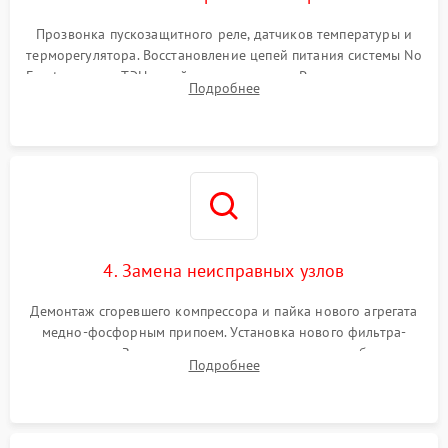
Прозвонка пускозащитного реле, датчиков температуры и
терморегулятора. Восстановление цепей питания системы No
Frost, включая ТЭН оттайки и вентилятор. Ремонт или замена
Подробнее
платы управления при сбоях алгоритмов.
4. Замена неисправных узлов
Демонтаж сгоревшего компрессора и пайка нового агрегата
медно-фосфорным припоем. Установка нового фильтра-
осушителя. Замена изношенных вентиляторов обдува,
Подробнее
сломанных заслонок или поврежденных дверных петель.